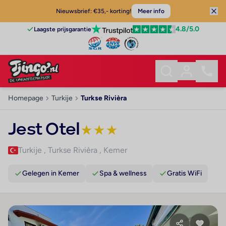
Nieuwsbrief: €35,- korting!
Meer info
4.8
/5.0
Laagste prijsgarantie
Homepage
Turkije
Turkse Rivièra
Jest Otel
★
★
★
Turkije
,
Turkse Rivièra
,
Kemer
Gelegen in Kemer
Spa & wellness
Gratis WiFi