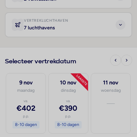
VERTREKLUCHTHAVEN
7 luchthavens
Selecteer vertrekdatum
LAAGSTE
9 nov
10 nov
11 nov
maandag
dinsdag
woensdag
va.
va.
—
€402
€390
p.p.
p.p.
8-10 dagen
8-10 dagen