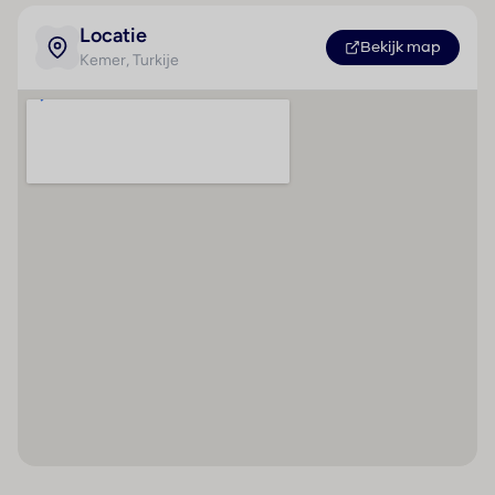
Dagelijks wordt een voedzaam ontbijt geserveerd.
Desinfectiedispenser
Locatie
Bekijk map
Kemer
, Turkije