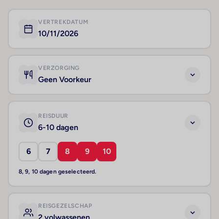
VERTREKDATUM
10/11/2026
VERZORGING
Geen Voorkeur
REISDUUR
6-10 dagen
6
7
8
9
10
8, 9, 10 dagen geselecteerd.
REISGEZELSCHAP
2 volwassenen