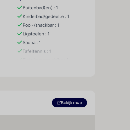
1
Buitenbad(en) : 1
Kinderbad/gedeelte : 1
e grote honger en de kleine trek is er
Pool-/snackbar : 1
holvrije dranken.
Ligstoelen : 1
Sauna : 1
Tafeltennis : 1
Fiets/mountainbike : 1
Aantal zwembaden : 1
Bekijk map