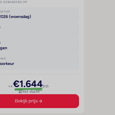
IS GEBASEERD OP
KDATUM
 2026 (woensdag)
S
R
agen
GING
oorkeur
€1.644
p.p.
v.a.
incl. vlucht
Bekijk prijs