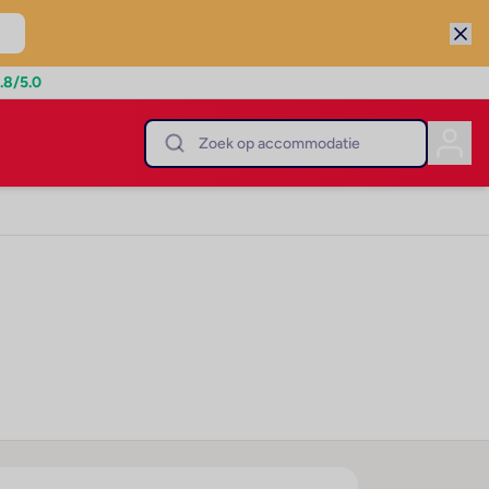
.8
/5.0