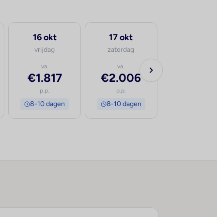
16 okt
17 okt
vrijdag
zaterdag
va.
va.
€1.817
€2.006
p.p.
p.p.
8-10 dagen
8-10 dagen