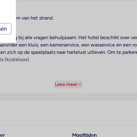
eer 400 m van het strand.
sen
 is graag bij alle vragen behulpzaam. Het hotel beschikt over 
aronder een kluis, een kamerservice, een wasservice en een r
nen zich op de speelplaats naar hartelust uitleven. Om te park
s (kosteloos).
. Tot de basisuitrusting van de meeste kamers behoort een balk
Lees meer
kunnen veilig in een kluis worden opgeborgen. Bovendien zijn 
nheden staan pantoffels klaar voor de gasten. De badkamer, u
or kinderen is geschikt voor actieve ontspanning en aquarobic
r levert de verfrissende drankjes en versterking voor tussendo
gsmogelijkheden zoals fietsen/mountainbiken, tafeltennis en 
er
Maaltijden