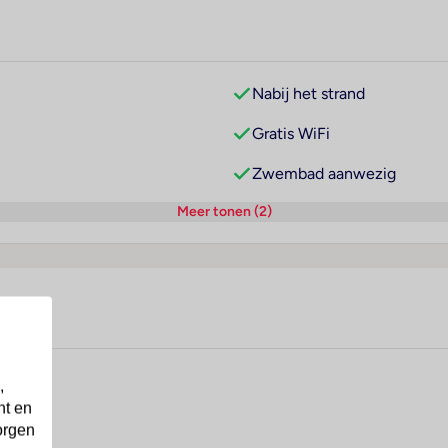
Nabij het strand
Gratis WiFi
Zwembad aanwezig
Meer tonen (2)
,
nt en
orgen