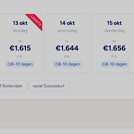
LAAGSTE
13 okt
14 okt
15 okt
dinsdag
woensdag
donderdag
va.
va.
va.
€1.615
€1.644
€1.656
p.p.
p.p.
p.p.
8-10 dagen
8-10 dagen
8-10 dagen
f Rotterdam
vanaf Düsseldorf