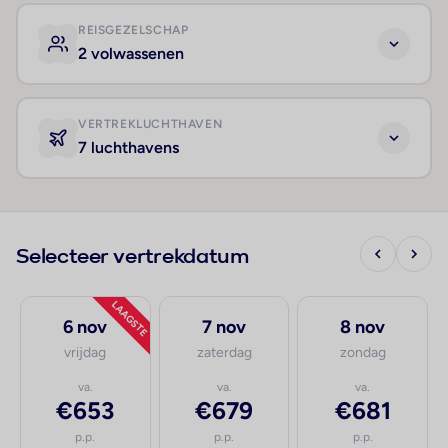
REISGEZELSCHAP
2 volwassenen
VERTREKLUCHTHAVEN
7 luchthavens
Selecteer vertrekdatum
LAAGSTE
6 nov
7 nov
8 nov
vrijdag
zaterdag
zondag
va.
va.
va.
€653
€679
€681
p.p.
p.p.
p.p.