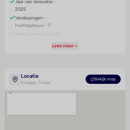
Jaar van renovatie :
2025
Verdiepingen -
hoofdgebouw : 7
Aantal kamers (totaal)
: 674
Lees meer
Betalingsmogelijkheden
Strand
Visa Card
Zandstrand
MasterCard
Kiezelstrand
Locatie
Bekijk map
Ligstoelen
Kizilagac
, Turkije
Parasols
Direct aan het strand
gelegen
Hoteluitrusting
Kamer
Liften : 8
Badkamer