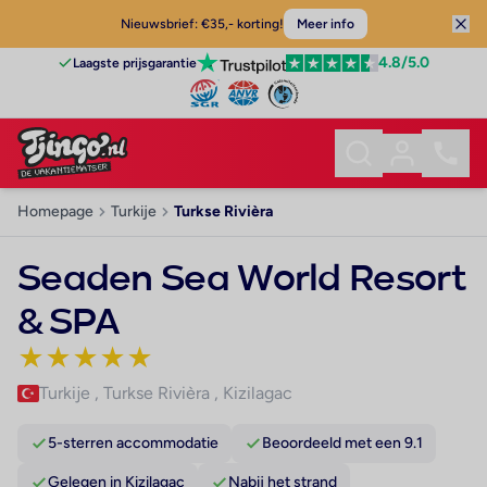
Nieuwsbrief: €35,- korting!
Meer info
4.8
/5.0
Laagste prijsgarantie
Homepage
Turkije
Turkse Rivièra
Seaden Sea World Resort
& SPA
★
★
★
★
★
Turkije
,
Turkse Rivièra
,
Kizilagac
5-sterren accommodatie
Beoordeeld met een 9.1
Gelegen in Kizilagac
Nabij het strand