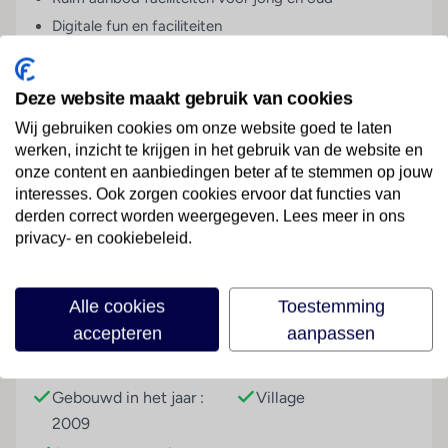
Digitale fun en faciliteiten
Het 5-sterren all inclusive SunConnect Sea World
Resort& Spa is een mooi en gezellig hotel aan een
Deze website maakt gebruik van cookies
privézandstrand mét het hele seizoen legio digitale
Wij gebruiken cookies om onze website goed te laten
activiteiten.
werken, inzicht te krijgen in het gebruik van de website en
onze content en aanbiedingen beter af te stemmen op jouw
Faciliteiten:
interesses. Ook zorgen cookies ervoor dat functies van
Lees meer
derden correct worden weergegeven. Lees meer in ons
Er heerst een gemoedelijke sfeer in SunConnect Sea
privacy- en cookiebeleid.
World Resort& Spa en er is voor iedereen wat te doen.
Zo zijn er 2 zwembaden, waarvan 1 binnenzwembad, een
Faciliteiten
indrukwekkende lobby met gezellige zitjes en banken en
Alle cookies
Toestemming
er is gratis wifi in het hele hotel.
accepteren
aanpassen
Gebouwinformatie
Hoteltype
Gebouwd in het jaar :
Village
2009