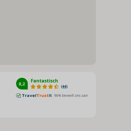
Zonneterras : 1
Stoombad : 1
Massage : 1
Bananenboot : 1
Waterski : 1
Jetski : 1
Surfen : 1
Windsurfen : 1
Kano : 1
Fantastisch
8,2
(
44
)
Waterfiets : 1
Tafeltennis : 1
96
% beveelt ons aan
Aerobic : 1
Fitnessstudio : 1
Paardrijden : 1
Basketbal : 1