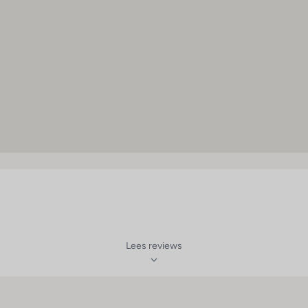
irconditioning (centraal
eregeld)
uis
ounge
lkon of terras
levisie
weepersoonsbed
irconditioning (individueel
egelbaar)
olstoeltoegankelijk
Lees reviews