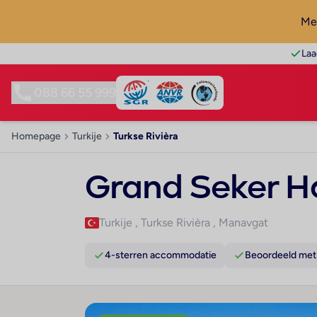
Mel
Laa
088 66 55 999
Homepage
Turkije
Turkse Rivièra
Grand Seker H
Turkije
,
Turkse Rivièra
,
Manavgat
4-sterren accommodatie
Beoordeeld met