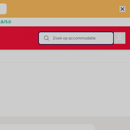
.8
/5.0