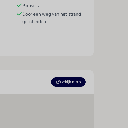
Parasols
Door een weg van het strand
gescheiden
Sport / amusement
Binnenbad : 1
Buitenbad(en) : 1
Bekijk map
Kinderbad/gedeelte : 2
Pool-/snackbar : 1
Ligstoelen : 1
Parasols : 1
Whirlpool : 1
Sauna : 1