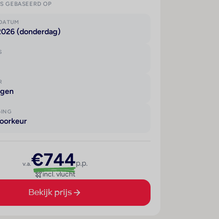
IS GEBASEERD OP
KDATUM
 2026 (donderdag)
S
R
agen
GING
oorkeur
€744
p.p.
v.a.
incl. vlucht
Bekijk prijs