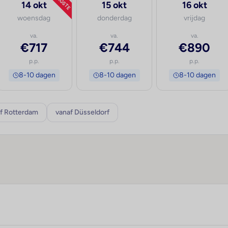
LAAGSTE
14 okt
15 okt
16 okt
woensdag
donderdag
vrijdag
va.
va.
va.
€717
€744
€890
p.p.
p.p.
p.p.
8-10 dagen
8-10 dagen
8-10 dagen
f Rotterdam
vanaf Düsseldorf