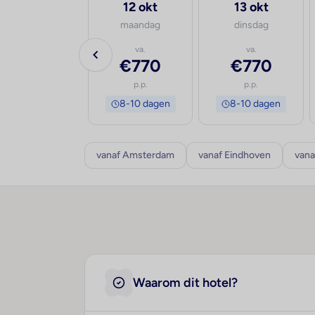
30 sep
12 okt
13 okt
woensdag
maandag
dinsdag
va.
va.
va.
€765
€770
€770
p.p.
p.p.
p.p.
8-10 dagen
8-10 dagen
8-10 dagen
vanaf Amsterdam
vanaf Eindhoven
vana
Waarom dit hotel?