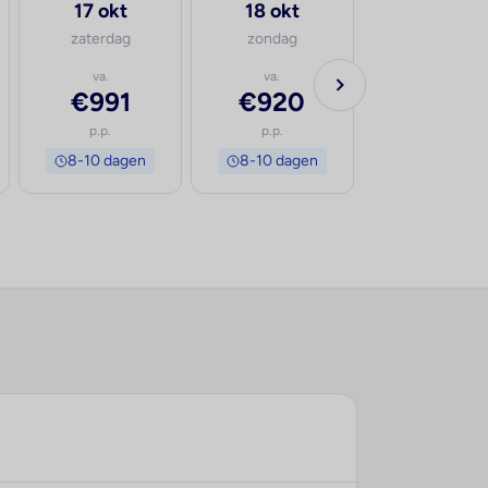
17 okt
18 okt
zaterdag
zondag
va.
va.
€991
€920
p.p.
p.p.
8-10 dagen
8-10 dagen