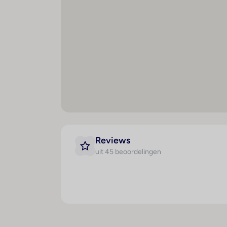
Bar(s) : 1
A
g
Discotheek : 1
Kl
Theaterzaal : 1
L
Speelkamer : 1
Ba
Restaurant(s) : 1
Te
Conferentiezaal : 1
T
Internetaansluiting
A
WiFi hotspot
r
Roomservice
Reviews
R
Wasservice
uit 45 beoordelingen
Medische dienst
Fietsenverhuur
Parkeerplaats
Miniclub
Speelplaats