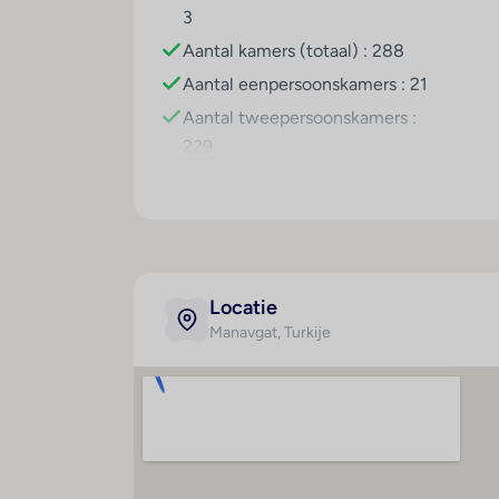
3
All Inclusive
Aantal kamers (totaal) : 288
Belangrijke informatie
Aantal eenpersoonskamers : 21
honden niet toegestaan
Aantal tweepersoonskamers :
Deze reis/accommodatie is onvoldoende/ni
229
Aantal suites : 38
Hoteluitrusting
Kam
Airconditioning
B
Hotelkluis : 1
D
Locatie
Wisselkantoor : 1
H
Manavgat
, Turkije
Liften : 1
T
Café : 1
Sa
Minimarkt : 1
I
Winkels : 1
K
Kapper : 1
Ta