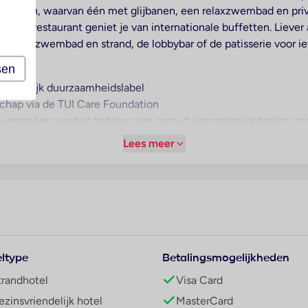
wembaden, waarvan één met glijbanen, een relaxzwembad en priv
oofdrestaurant geniet je van internationale buffetten. Liever à
bij het zwembad en strand, de lobbybar of de patisserie voor ie
sen
fhankelijk duurzaamheidslabel
chap via de TUI Care Foundation
et versnellen van het behalen van onze duurzaamheidsdoelen z
rnieuwbare energie en nieuwe generatie mobiliteit
Lees meer
usief begane grond en 7 liften
ltype
Betalingsmogelijkheden
trandhotel
Visa Card
ezinsvriendelijk hotel
MasterCard