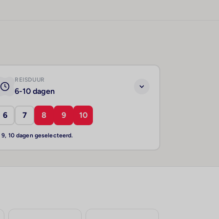
REISDUUR
6-10 dagen
6
7
8
9
10
, 9, 10 dagen geselecteerd.