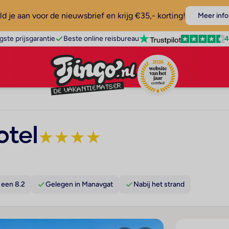
d je aan voor de nieuwsbrief en krijg €35,- korting!
Meer info
4
gste prijsgarantie
Beste online reisbureau
otel
★
★
★
★
 een 8.2
Gelegen in Manavgat
Nabij het strand