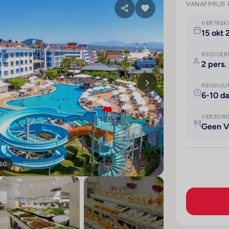
VANAFPRIJS 
VERTRE
15 okt
REIZIGER
2 pers.
REISDUU
6-10 d
VERZOR
Geen V
 60