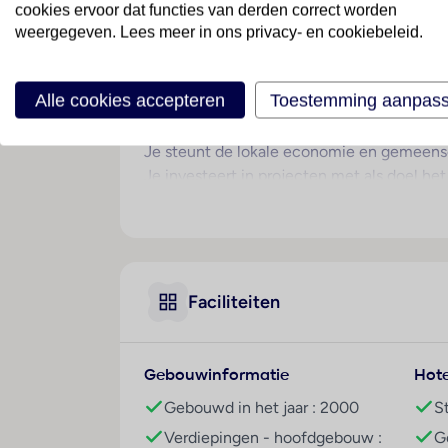
cookies ervoor dat functies van derden correct worden
mooie tuinen. Je vindt hier drie buitenz
weergegeven. Lees meer in ons privacy- en cookiebeleid.
spa met sauna, hamam en massages. In het h
Tussendoor kun je terecht bij de snackbars 
Alle cookies accepteren
Toestemming aanpas
Onafhankelijk duurzaamheidslabel
Je verblijft in een accommodatie met ona
Je steunt de lokale economie en gemeens
Je investeert in projecten met als doel h
duurzaamheidsagenda, denk hierbij aan he
Overige informatie
officiële classificatie: 5 sterren
onze classificatie: 3.5 ster
Faciliteiten
totaal aantal kamers/ appartementen: 389
er zijn 7 gebouwen
het hoofdgebouw heeft 5 verdiepingen incl
Gebouwinformatie
Hote
voltage: 230 volt
Gebouwd in het jaar : 2000
S
Contracten
Verdiepingen - hoofdgebouw :
G
Verzorging