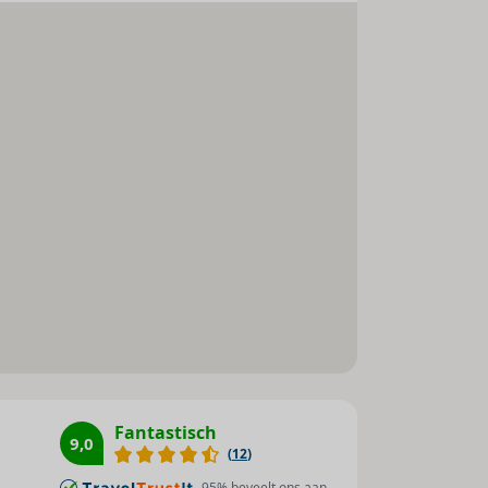
Ligstoelen : 1
Parasols : 1
Aquarobic : 1
Whirlpool : 1
Sauna : 1
Zonneterras : 1
Stoombad : 1
Massage : 1
Bananenboot : 1
Waterski : 1
Jetski : 1
Duiken : 1
Surfen : 1
Catamaran : 1
Fantastisch
9,0
(
12
)
Kano : 1
95
% beveelt ons aan