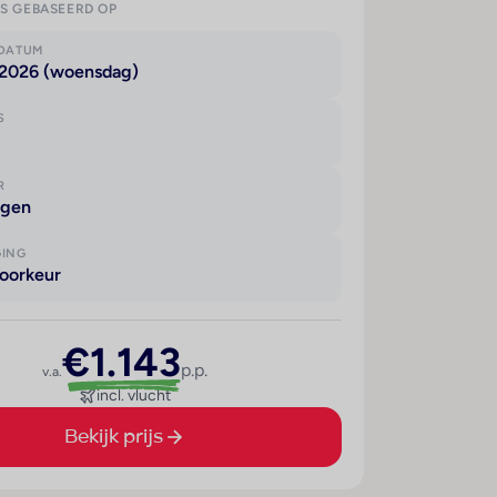
IS GEBASEERD OP
KDATUM
 2026 (woensdag)
S
R
agen
GING
oorkeur
€1.143
p.p.
v.a.
incl. vlucht
Bekijk prijs