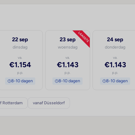
LAAGSTE
22 sep
23 sep
24 sep
dinsdag
woensdag
donderdag
va.
va.
va.
€1.154
€1.143
€1.143
p.p.
p.p.
p.p.
8-10 dagen
8-10 dagen
8-10 dagen
f Rotterdam
vanaf Düsseldorf