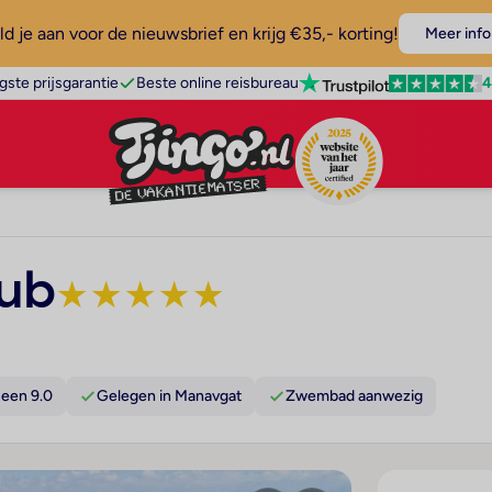
d je aan voor de nieuwsbrief en krijg €35,- korting!
Meer info
4
gste prijsgarantie
Beste online reisbureau
lub
★
★
★
★
★
een 9.0
Gelegen in Manavgat
Zwembad aanwezig