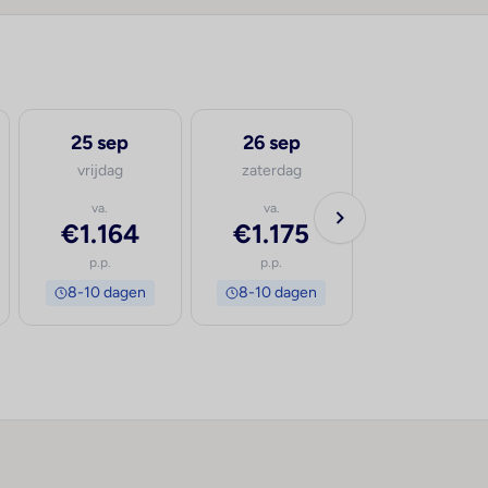
25 sep
26 sep
27 sep
vrijdag
zaterdag
zondag
va.
va.
va.
€1.164
€1.175
€1.182
p.p.
p.p.
p.p.
8-10 dagen
8-10 dagen
8-10 dage