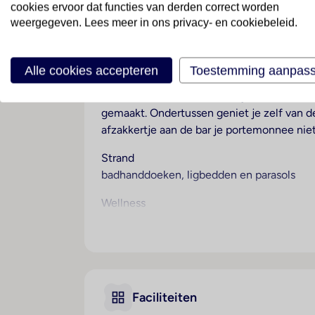
cookies ervoor dat functies van derden correct worden
Turkije
· Turkse Rivièra
· Manavgat
weergegeven. Lees meer in ons privacy- en cookiebeleid.
Ieders favoriet
Alle cookies accepteren
Toestemming aanpas
Een echte gezinZeezichtakantie? Hier heb
de mini- en tienerclub is altijd wat te do
gemaakt. Ondertussen geniet je zelf van de 
afzakkertje aan de bar je portemonnee niet 
Strand
badhanddoeken, ligbedden en parasols
Wellness
Tegen betaling
Sport & Activiteiten
aerobics
basketbal
Faciliteiten
beachvolleybal