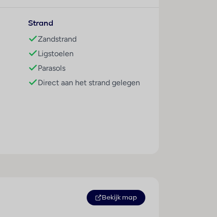
Strand
Zandstrand
Ligstoelen
Parasols
Direct aan het strand gelegen
Sport / amusement
Binnenbad : 1
Buitenbad(en) : 2
Kinderbad/gedeelte : 2
oals benoemd in onze
Bekijk map
Pool-/snackbar : 1