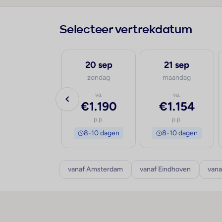
Selecteer vertrekdatum
19 sep
20 sep
21 sep
zaterdag
zondag
maandag
va.
va.
va.
€1.200
€1.190
€1.154
p.p.
p.p.
p.p.
8-10 dagen
8-10 dagen
8-10 dagen
vanaf Amsterdam
vanaf Eindhoven
vana