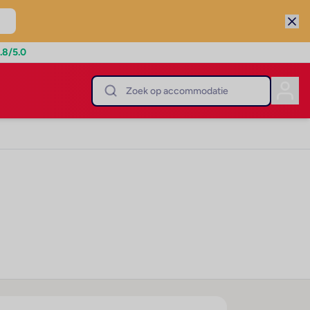
.8
/5.0