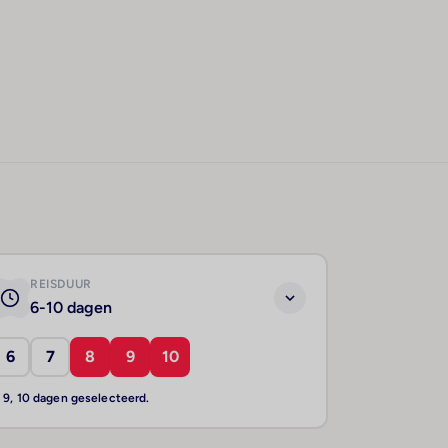
REISDUUR
6-10 dagen
6
7
8
9
10
, 9, 10 dagen geselecteerd.