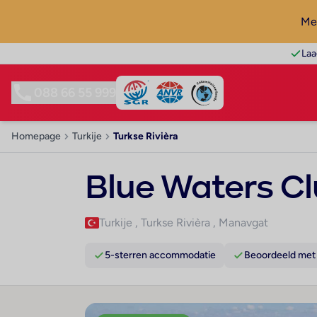
Mel
Laa
088 66 55 999
Homepage
Turkije
Turkse Rivièra
Blue Waters C
Turkije
,
Turkse Rivièra
,
Manavgat
5-sterren accommodatie
Beoordeeld met 