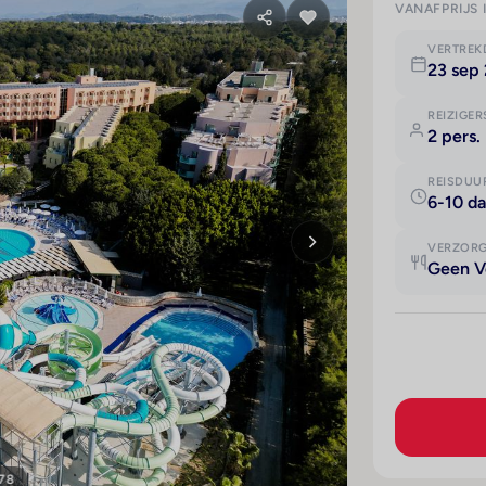
VANAFPRIJS 
VERTRE
23 sep
REIZIGER
2 pers.
REISDUU
6-10 d
VERZOR
Geen V
 78