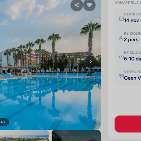
VANAFPRIJS 
VERTRE
14 nov 
REIZIGER
2 pers.
REISDUU
6-10 d
VERZOR
Geen V
141