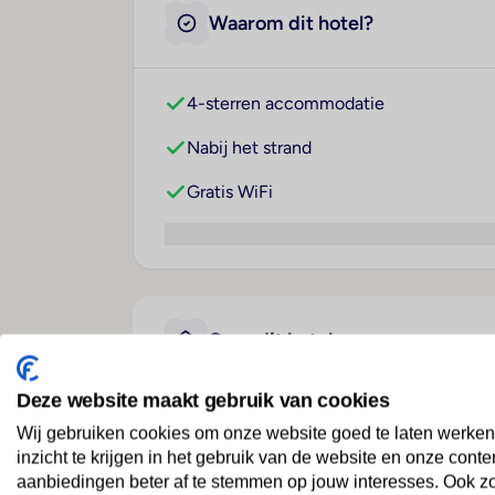
Waarom dit hotel?
4-sterren accommodatie
Nabij het strand
Gratis WiFi
Over dit hotel
Deze website maakt gebruik van cookies
Hane Family Resort
Wij gebruiken cookies om onze website goed te laten werken
inzicht te krijgen in het gebruik van de website en onze conte
Turkije
· Turkse Rivièra
· Side
aanbiedingen beter af te stemmen op jouw interesses. Ook z