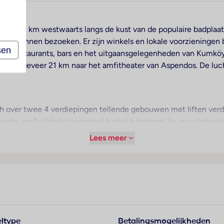
geveer 8 km westwaarts langs de kust van de populaire badplaat
llo kunnen bezoeken. Er zijn winkels en lokale voorzieningen 
sen
. De restaurants, bars en het uitgaansgelegenheden van Kumköy
 en ongeveer 21 km naar het amfitheater van Aspendos. De luc
 over twee 4 verdiepingen tellende gebouwen met liften verdel
ls- en Duitstalig personeel hartelijk begroet. In- en uitcheck
en bagagedepot, een kluis en een wisselkantoor. Via Wi-Fi heb
Lees meer
liteiten die voor gehandicapten toegankelijk zijn. Naast een su
ich een mooie tuin en een fraaie speelplaats. Tot de overige vo
et de auto komen, kunnen in een garage (tegen toeslag) of op
en 24-uurs beveiligingsdienst, een autoverhuur, een medische 
huttlebus. Ter ondersteuning van het zakendoen is een fax vo
ltype
Betalingsmogelijkheden