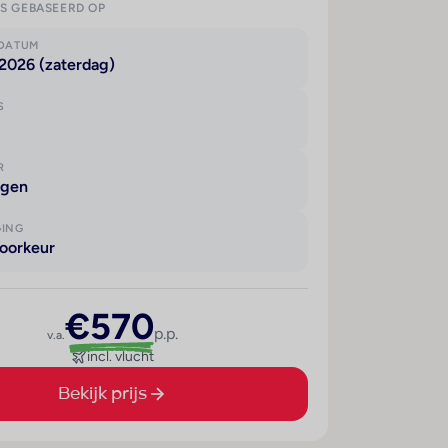
IS GEBASEERD OP
KDATUM
2026 (zaterdag)
S
R
agen
GING
oorkeur
€570
p.p.
v.a.
incl. vlucht
Bekijk prijs