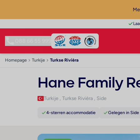
Mel
Laa
088 66 55 999
Homepage
Turkije
Turkse Rivièra
Hane Family R
Turkije
,
Turkse Rivièra
,
Side
4-sterren accommodatie
Gelegen in Side