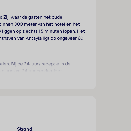
s Zij, waar de gasten het oude
binnen 300 meter van het hotel en het
 liggen op slechts 15 minuten lopen. Het
hthaven van Antayla ligt op ongeveer 60
en. Bij de 24-uurs receptie in de
en uur kan 24 uur per dag. Het
ben de gasten toegang tot het internet.
permarkt zijn andere winkels voorhanden.
orzieningen van het hotel behoren een tv-
 de parkeerplaats parkeren. Onder de
dienst, een transferservice, kamerservice,
orhanden.
Strand