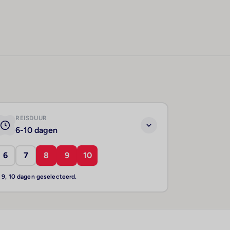
REISDUUR
6-10 dagen
6
7
8
9
10
, 9, 10 dagen geselecteerd.