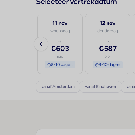
Selecteer vertrekdatum
30 sep
11 nov
12 nov
woensdag
woensdag
donderdag
va.
va.
va.
€801
€603
€587
p.p.
p.p.
p.p.
8-10 dagen
8-10 dagen
8-10 dagen
vanaf Amsterdam
vanaf Eindhoven
vana