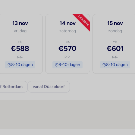
LAAGSTE
13 nov
14 nov
15 nov
vrijdag
zaterdag
zondag
va.
va.
va.
€588
€570
€601
p.p.
p.p.
p.p.
8-10 dagen
8-10 dagen
8-10 dagen
f Rotterdam
vanaf Düsseldorf