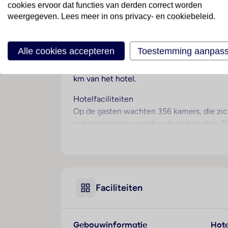
cookies ervoor dat functies van derden correct worden
weergegeven. Lees meer in ons privacy- en cookiebeleid.
Ligging
Het hotel ligt in het Evrenseki-gebied, on
amfitheater, museum en de tempel van Apo
Alle cookies accepteren
Toestemming aanpas
strand ligt op ongeveer 650 meter afstand
is 14 km naar de watervallen van Manavgat
km van het hotel.
Hotelfaciliteiten
Op de gasten wachten 356 kamers, die zich
ontvangstruimte worden de gasten door Enge
voorzieningenaanbod van het hotel bevat e
Het hotel beschikt over verschillende faci
Op het terrein van het verblijf bevinden z
ruimte en een speelkamer. De gasten die m
beschikbare voorzieningen bevinden zich e
Faciliteiten
een wasservice, een kapper en een eigen s
Kamers
Gebouwinformatie
Hote