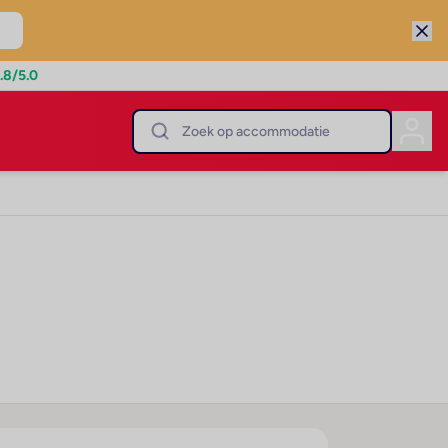
.8
/5.0