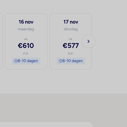
16 nov
17 nov
maandag
dinsdag
va.
va.
€610
€577
p.p.
p.p.
8-10 dagen
8-10 dagen