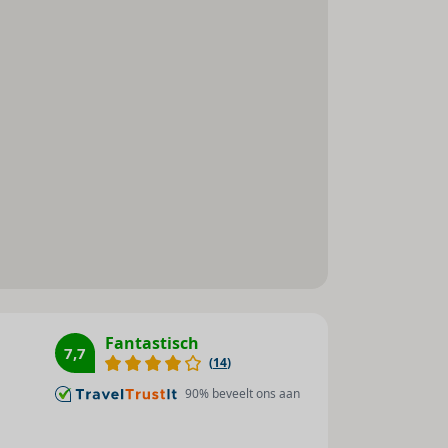
Parasols : 1
ij het ontbijt, het middag- en avondeten
Aquarobic : 1
otel snacks beschikbaar. Alcoholische en
Whirlpool : 1
Sauna : 1
Zonneterras : 1
Stoombad : 1
Massage : 1
Tafeltennis : 1
Aerobic : 1
Fitnessstudio : 1
Boogschieten : 1
Basketbal : 1
Fantastisch
7,7
(
14
)
Beachvolleybal : 1
Biljart / snooker : 1
90
% beveelt ons aan
Jeu de boules : 1