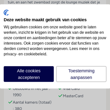
tuin, en aan het zwembad zorgt de lounge muziek dat je
direct in de vakantiemodus komt. De buitenbar met
terras nodigt uit een drankje te halen. Dineren doe je
Deze website maakt gebruik van cookies
uitgebreid én inclusief in alle à la carte restaurants. Italian
Olive of Sandal Seafood? De sfeer is goed, het eten
Wij gebruiken cookies om onze website goed te laten
uitmuntend. Aan het eind van de avond slenter je over de
werken, inzicht te krijgen in het gebruik van de website en
boulevard nog even Side in. In de haven geniet je van de
onze content en aanbiedingen beter af te stemmen op jouw
Lees meer
interesses. Ook zorgen cookies ervoor dat functies van
gezellige drukte, op de achtergrond de prachtig verlichte
derden correct worden weergegeven. Lees meer in ons
ruïnes van Apollo’s tempel. Morgen misschien toch eens
privacy- en cookiebeleid.
een bezoekje brengen. Bovendien is Barut Hemera uiterst
geschikt voor een Workation. Hier kun je dankzij een
Faciliteiten
comfortabel ingerichte werkplek heerlijk productief
Alle cookies
Toestemming
werken en tegelijkertijd vakantie vieren.
accepteren
aanpassen
Gebouwinformatie
Betalingsmogelijkheden
Hoog serviceniveau, Barut style
Gebouwd in het jaar :
Visa Card
Alle kamers geheel gerenoveerd
1990
Stijlvol, strak, sereen
MasterCard
Aantal kamers (totaal)
Dé lekkerste All Inclusive
: 380
Zelfs à la carte is inclusief