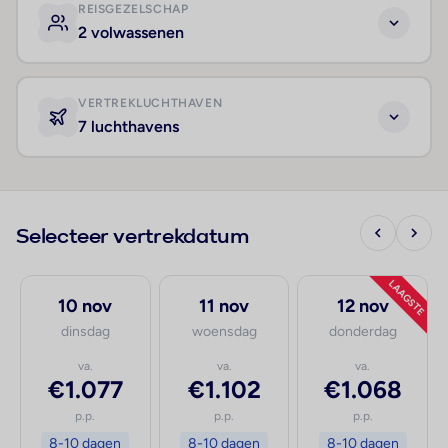
REISGEZELSCHAP
2 volwassenen
VERTREKLUCHTHAVEN
7 luchthavens
Selecteer vertrekdatum
LAAGSTE
10 nov
11 nov
12 nov
dinsdag
woensdag
donderdag
va.
va.
va.
€1.077
€1.102
€1.068
p.p.
p.p.
p.p.
8-10 dagen
8-10 dagen
8-10 dagen