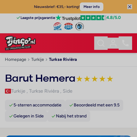
Nieuwsbrief: €35,- korting!
Meer info
4.8
/5.0
Laagste prijsgarantie
Homepage
Turkije
Turkse Rivièra
Barut Hemera
★
★
★
★
★
Turkije
,
Turkse Rivièra
,
Side
5-sterren accommodatie
Beoordeeld met een 9.5
Gelegen in Side
Nabij het strand