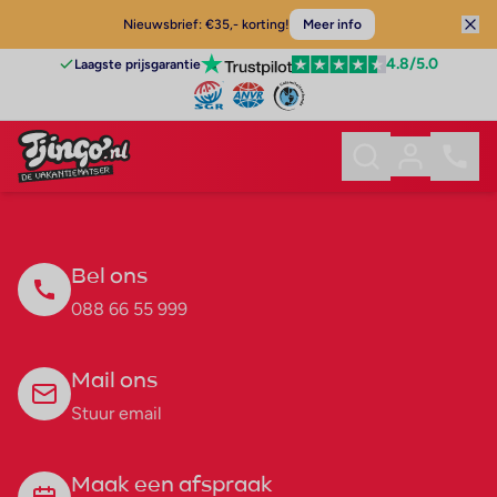
Nieuwsbrief: €35,- korting!
Meer info
4.8
/5.0
Laagste prijsgarantie
Bel ons
088 66 55 999
Mail ons
Stuur email
Maak een afspraak