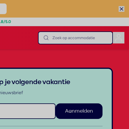
.8
/5.0
op je volgende vakantie
nieuwsbrief
Aanmelden