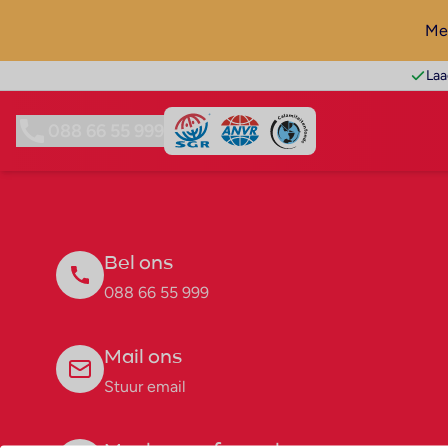
Mel
Laa
088 66 55 999
Bel ons
088 66 55 999
Mail ons
Stuur email