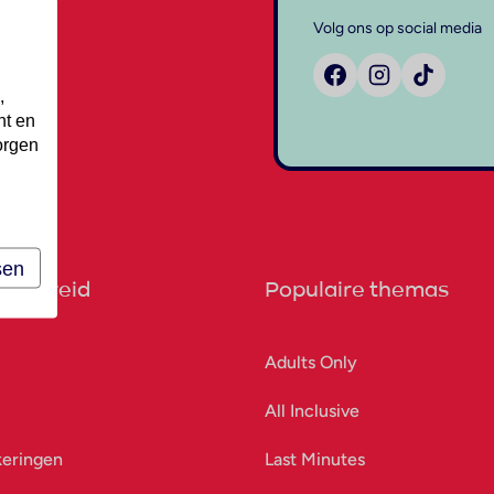
Volg ons op social media
,
nt en
orgen
sen
orbereid
Populaire themas
Adults Only
All Inclusive
keringen
Last Minutes