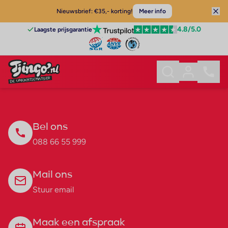
Nieuwsbrief: €35,- korting!
Meer info
4.8
/5.0
Laagste prijsgarantie
Bel ons
088 66 55 999
Mail ons
Stuur email
Maak een afspraak