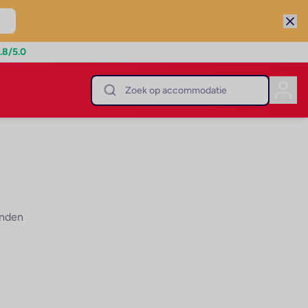
.8
/5.0
onden