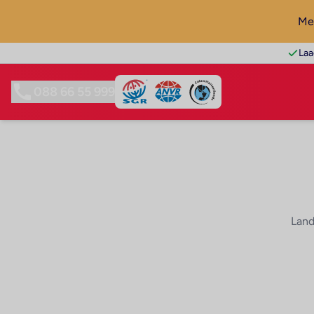
Mel
Laa
088 66 55 999
Land