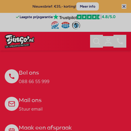
Nieuwsbrief: €35,- korting!
Meer info
4.8
/5.0
Laagste prijsgarantie
Bel ons
088 66 55 999
Mail ons
Stuur email
Maak een afspraak