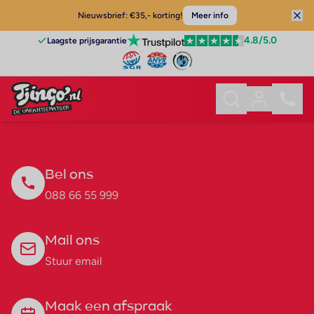
Nieuwsbrief: €35,- korting!
Meer info
4.8
/5.0
Laagste prijsgarantie
Bel ons
088 66 55 999
Mail ons
Stuur email
Maak een afspraak