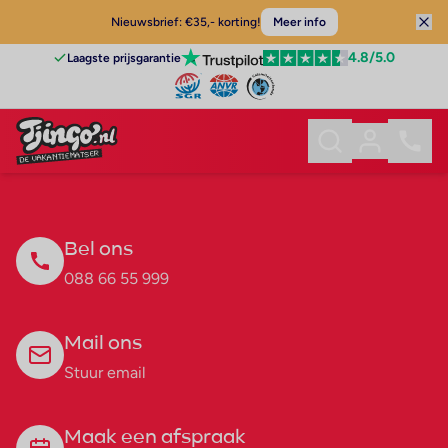
Nieuwsbrief: €35,- korting!
Meer info
4.8
/5.0
Laagste prijsgarantie
Bel ons
088 66 55 999
Mail ons
Stuur email
Maak een afspraak