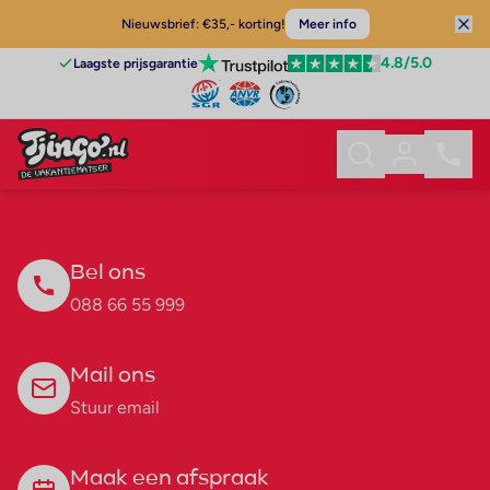
Nieuwsbrief: €35,- korting!
Meer info
4.8
/5.0
Laagste prijsgarantie
Bel ons
088 66 55 999
Mail ons
Stuur email
Maak een afspraak