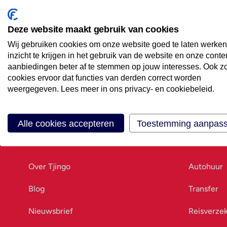
Maak een afspraak
Eenvoudig wanneer het uitkomt
Deze website maakt gebruik van cookies
Wij gebruiken cookies om onze website goed te laten werken
Offerte aanvragen
inzicht te krijgen in het gebruik van de website en onze conte
Vraag offerte aan
aanbiedingen beter af te stemmen op jouw interesses. Ook z
cookies ervoor dat functies van derden correct worden
weergegeven. Lees meer in ons privacy- en cookiebeleid.
Alle cookies accepteren
Toestemming aanpas
Ons bedrijf
Goed vo
Over Tjingo
Autohuur
Blog
Transfer
Nieuwsbrief
Reisverze