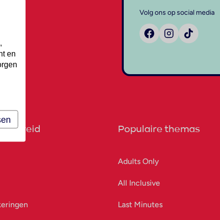
Volg ons op social media
,
nt en
orgen
sen
orbereid
Populaire themas
Adults Only
All Inclusive
keringen
Last Minutes