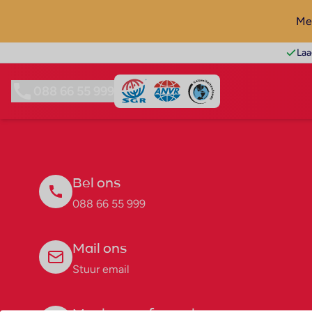
Mel
Laa
088 66 55 999
Bel ons
088 66 55 999
Mail ons
Stuur email