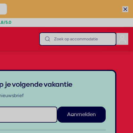
.8
/5.0
op je volgende vakantie
nieuwsbrief
Aanmelden