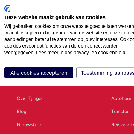
Maak een afspraak
Eenvoudig wanneer het uitkomt
Deze website maakt gebruik van cookies
Wij gebruiken cookies om onze website goed te laten werken
Offerte aanvragen
inzicht te krijgen in het gebruik van de website en onze conte
Vraag offerte aan
aanbiedingen beter af te stemmen op jouw interesses. Ook z
cookies ervoor dat functies van derden correct worden
weergegeven. Lees meer in ons privacy- en cookiebeleid.
Alle cookies accepteren
Toestemming aanpas
Ons bedrijf
Goed vo
Over Tjingo
Autohuur
Blog
Transfer
Nieuwsbrief
Reisverze