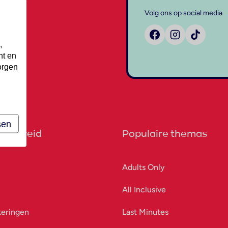
Volg ons op social media
,
nt en
orgen
sen
orbereid
Populaire themas
Adults Only
All Inclusive
keringen
Last Minutes