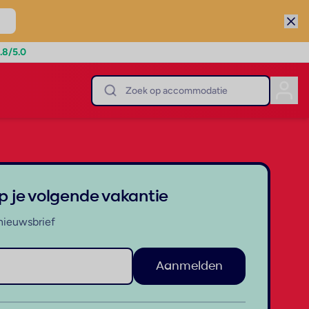
.8
/5.0
op je volgende vakantie
nieuwsbrief
Aanmelden