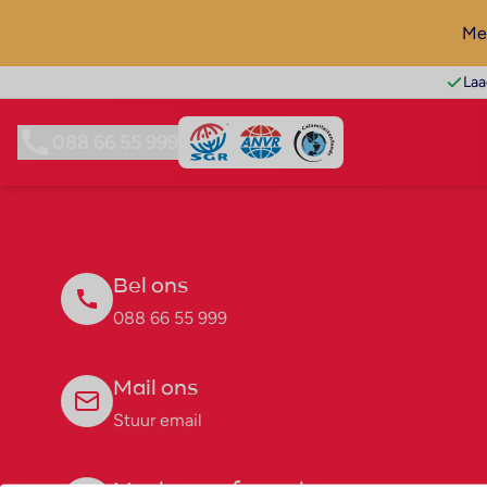
Mel
Laa
088 66 55 999
Bel ons
088 66 55 999
Mail ons
Stuur email