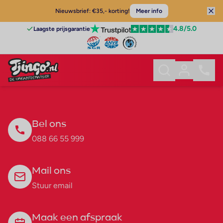
Nieuwsbrief: €35,- korting!
Meer info
4.8
/5.0
Laagste prijsgarantie
Bel ons
088 66 55 999
Mail ons
Stuur email
Maak een afspraak