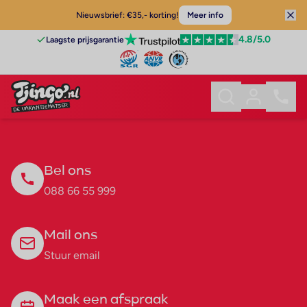
Nieuwsbrief: €35,- korting!
Meer info
4.8
/5.0
Laagste prijsgarantie
Bel ons
088 66 55 999
Mail ons
Stuur email
Maak een afspraak