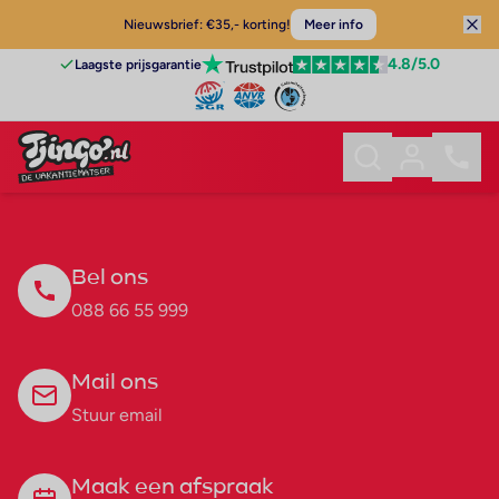
Nieuwsbrief: €35,- korting!
Meer info
4.8
/5.0
Laagste prijsgarantie
Bel ons
088 66 55 999
Mail ons
Stuur email
Maak een afspraak