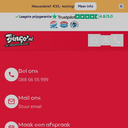
Nieuwsbrief: €35,- korting!
Meer info
4.8
/5.0
Laagste prijsgarantie
Bel ons
088 66 55 999
Mail ons
Stuur email
Maak een afspraak