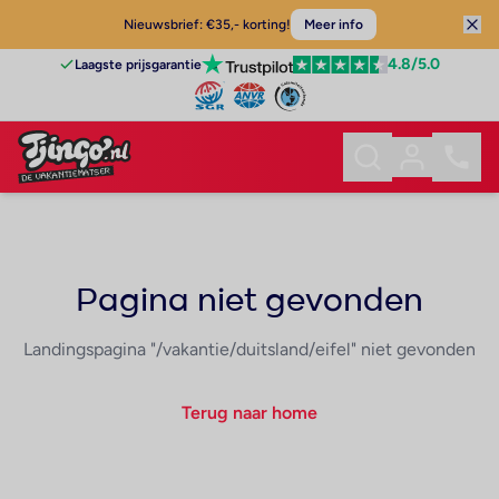
Nieuwsbrief: €35,- korting!
Meer info
4.8
/5.0
Laagste prijsgarantie
Pagina niet gevonden
Landingspagina "/vakantie/duitsland/eifel" niet gevonden
Terug naar home