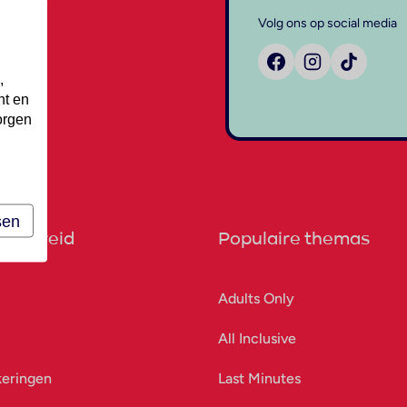
Volg ons op social media
,
nt en
orgen
sen
orbereid
Populaire themas
Adults Only
All Inclusive
keringen
Last Minutes