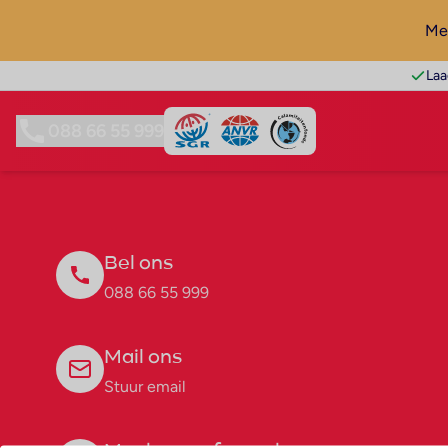
Mel
Laa
088 66 55 999
Bel ons
088 66 55 999
Mail ons
Stuur email