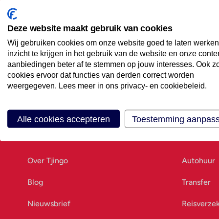
Maak een afspraak
Eenvoudig wanneer het uitkomt
Deze website maakt gebruik van cookies
Wij gebruiken cookies om onze website goed te laten werken
Offerte aanvragen
inzicht te krijgen in het gebruik van de website en onze conte
Vraag offerte aan
aanbiedingen beter af te stemmen op jouw interesses. Ook z
cookies ervoor dat functies van derden correct worden
weergegeven. Lees meer in ons privacy- en cookiebeleid.
Alle cookies accepteren
Toestemming aanpas
Ons bedrijf
Goed vo
Over Tjingo
Autohuur
Blog
Transfer
Nieuwsbrief
Reisverze