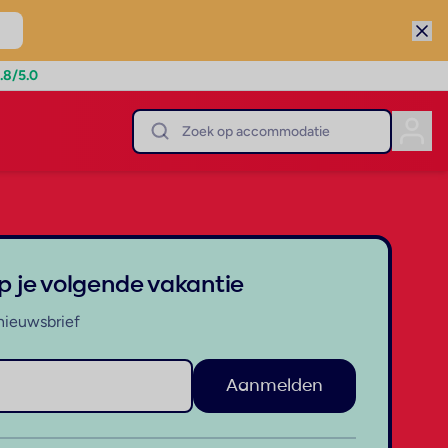
.8
/5.0
op je volgende vakantie
nieuwsbrief
Aanmelden