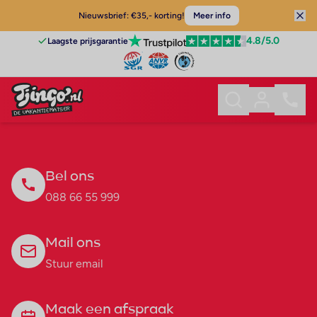
Nieuwsbrief: €35,- korting!
Meer info
4.8
/5.0
Laagste prijsgarantie
Bel ons
088 66 55 999
Mail ons
Stuur email
Maak een afspraak