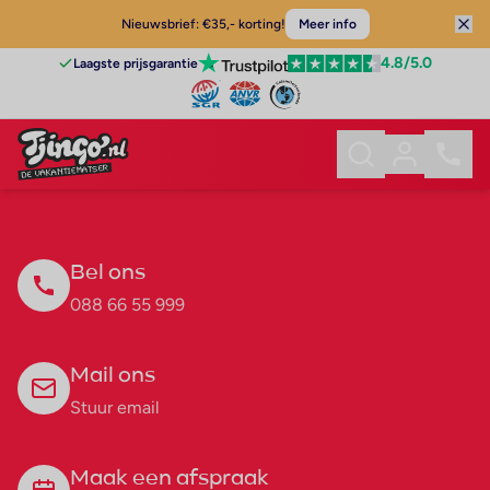
Nieuwsbrief: €35,- korting!
Meer info
4.8
/5.0
Laagste prijsgarantie
Bel ons
088 66 55 999
Mail ons
Stuur email
Maak een afspraak