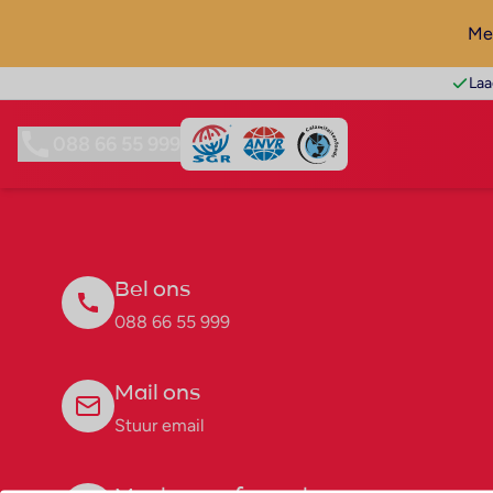
Mel
Laa
088 66 55 999
Bel ons
088 66 55 999
Mail ons
Stuur email