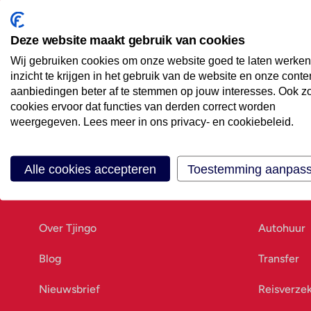
Maak een afspraak
Eenvoudig wanneer het uitkomt
Deze website maakt gebruik van cookies
Wij gebruiken cookies om onze website goed te laten werken
Offerte aanvragen
inzicht te krijgen in het gebruik van de website en onze conte
Vraag offerte aan
aanbiedingen beter af te stemmen op jouw interesses. Ook z
cookies ervoor dat functies van derden correct worden
weergegeven. Lees meer in ons privacy- en cookiebeleid.
Alle cookies accepteren
Toestemming aanpas
Ons bedrijf
Goed vo
Over Tjingo
Autohuur
Blog
Transfer
Nieuwsbrief
Reisverze