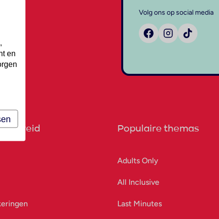
Volg ons op social media
,
nt en
orgen
sen
orbereid
Populaire themas
Adults Only
All Inclusive
keringen
Last Minutes