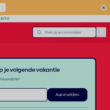
.8
/5.0
op je volgende vakantie
nieuwsbrief
Aanmelden