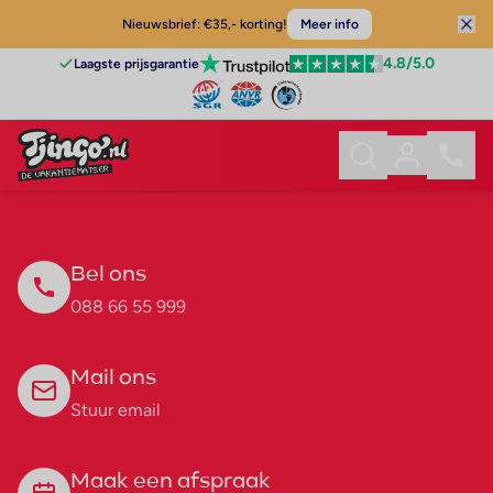
Nieuwsbrief: €35,- korting!
Meer info
4.8
/5.0
Laagste prijsgarantie
Bel ons
088 66 55 999
Mail ons
Stuur email
Maak een afspraak