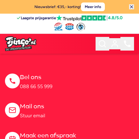
Nieuwsbrief: €35,- korting!
Meer info
4.8
/5.0
Laagste prijsgarantie
Bel ons
088 66 55 999
Mail ons
Stuur email
Maak een afspraak