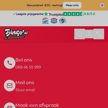
Nieuwsbrief: €35,- korting!
Meer info
4.8
/5.0
Laagste prijsgarantie
Bel ons
088 66 55 999
Mail ons
Stuur email
Maak een afspraak