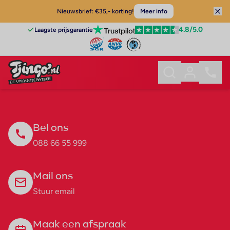
Nieuwsbrief: €35,- korting!
Meer info
4.8
/5.0
Laagste prijsgarantie
Bel ons
088 66 55 999
Mail ons
Stuur email
Maak een afspraak