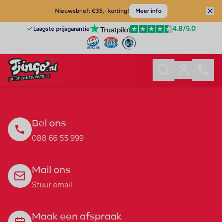
Nieuwsbrief: €35,- korting!
Meer info
4.8
/5.0
Laagste prijsgarantie
Bel ons
088 66 55 999
Mail ons
Stuur email
Maak een afspraak