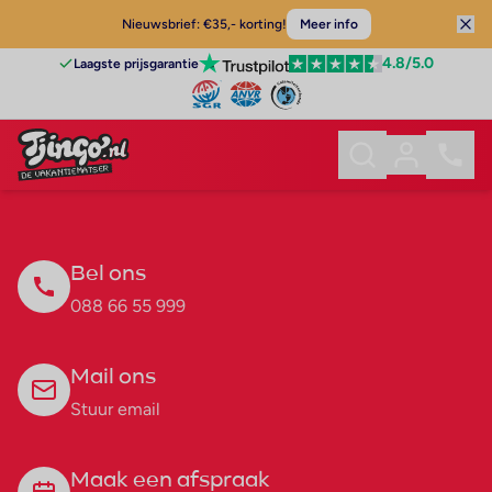
Nieuwsbrief: €35,- korting!
Meer info
4.8
/5.0
Laagste prijsgarantie
Bel ons
088 66 55 999
Mail ons
Stuur email
Maak een afspraak