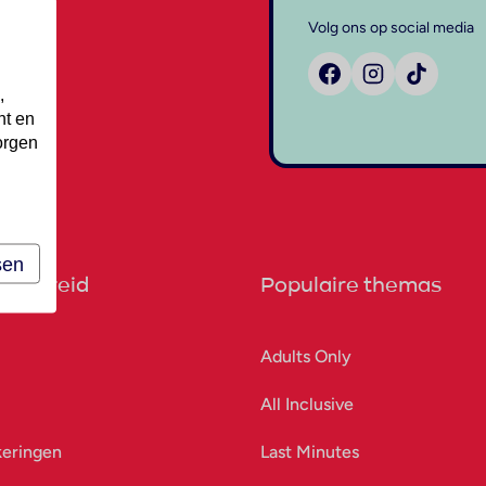
Volg ons op social media
,
nt en
orgen
sen
orbereid
Populaire themas
Adults Only
All Inclusive
keringen
Last Minutes