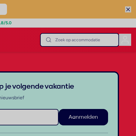
.8
/5.0
op je volgende vakantie
nieuwsbrief
Aanmelden