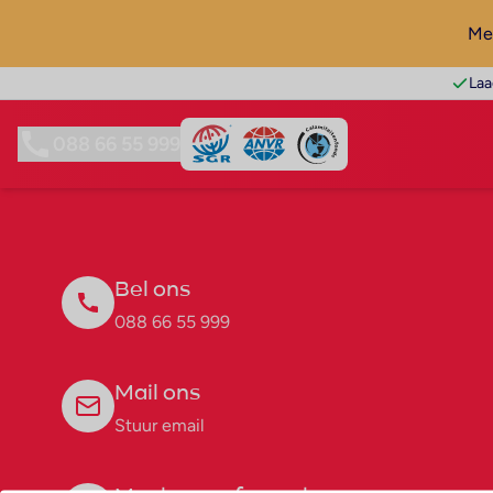
Mel
Laa
088 66 55 999
Bel ons
088 66 55 999
Mail ons
Stuur email