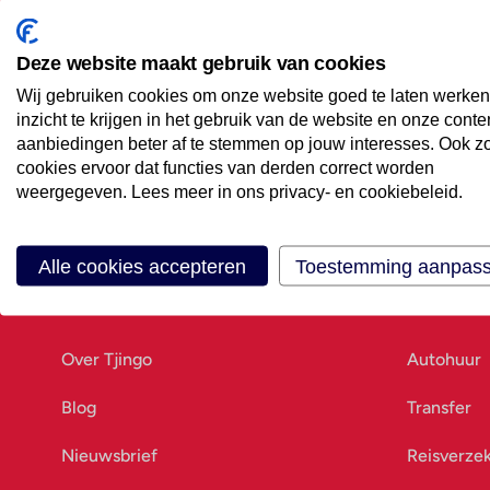
Maak een afspraak
Eenvoudig wanneer het uitkomt
Deze website maakt gebruik van cookies
Wij gebruiken cookies om onze website goed te laten werken
Offerte aanvragen
inzicht te krijgen in het gebruik van de website en onze conte
Vraag offerte aan
aanbiedingen beter af te stemmen op jouw interesses. Ook z
cookies ervoor dat functies van derden correct worden
weergegeven. Lees meer in ons privacy- en cookiebeleid.
Alle cookies accepteren
Toestemming aanpas
Ons bedrijf
Goed vo
Over Tjingo
Autohuur
Blog
Transfer
Nieuwsbrief
Reisverze