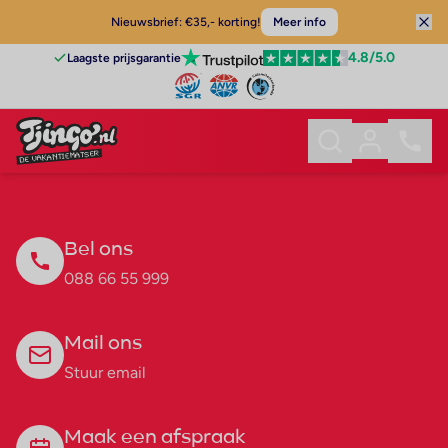
Nieuwsbrief: €35,- korting!
Meer info
4.8
/5.0
Laagste prijsgarantie
Bel ons
088 66 55 999
Mail ons
Stuur email
Maak een afspraak