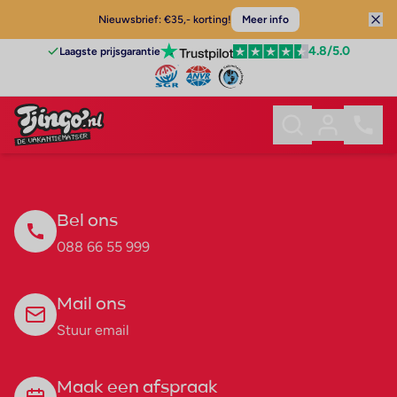
Nieuwsbrief: €35,- korting!
Meer info
4.8
/5.0
Laagste prijsgarantie
Bel ons
088 66 55 999
Mail ons
Stuur email
Maak een afspraak