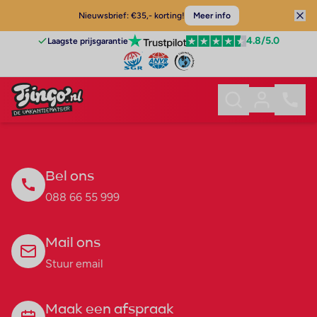
Nieuwsbrief: €35,- korting!
Meer info
4.8
/5.0
Laagste prijsgarantie
Bel ons
088 66 55 999
Mail ons
Stuur email
Maak een afspraak