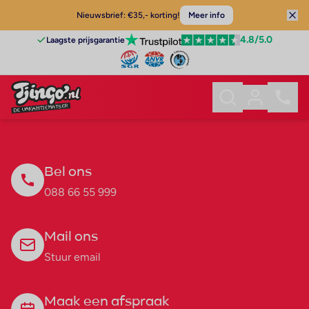
Nieuwsbrief: €35,- korting!
Meer info
4.8
/5.0
Laagste prijsgarantie
Bel ons
088 66 55 999
Mail ons
Stuur email
Maak een afspraak