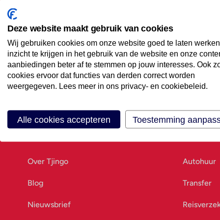
Maak een afspraak
Eenvoudig wanneer het uitkomt
Deze website maakt gebruik van cookies
Wij gebruiken cookies om onze website goed te laten werken
Offerte aanvragen
inzicht te krijgen in het gebruik van de website en onze conte
Vraag offerte aan
aanbiedingen beter af te stemmen op jouw interesses. Ook z
cookies ervoor dat functies van derden correct worden
weergegeven. Lees meer in ons privacy- en cookiebeleid.
Alle cookies accepteren
Toestemming aanpas
Ons bedrijf
Goed vo
Over Tjingo
Autohuur
Blog
Transfer
Nieuwsbrief
Reisverze