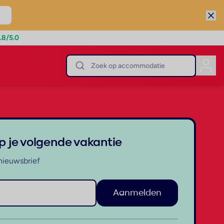
.8
/5.0
op je volgende vakantie
nieuwsbrief
Aanmelden