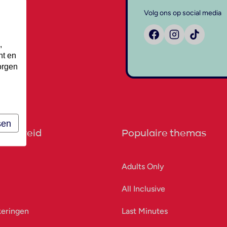
Volg ons op social media
,
nt en
orgen
sen
orbereid
Populaire themas
Adults Only
All Inclusive
keringen
Last Minutes