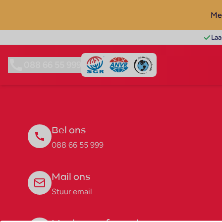
Mel
Laa
088 66 55 999
Bel ons
088 66 55 999
Mail ons
Stuur email