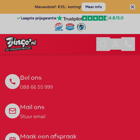
Nieuwsbrief: €35,- korting!
Meer info
4.8
/5.0
Laagste prijsgarantie
Bel ons
088 66 55 999
Mail ons
Stuur email
Maak een afspraak