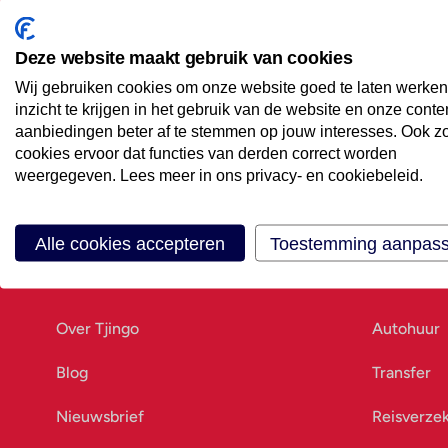
Maak een afspraak
Eenvoudig wanneer het uitkomt
Deze website maakt gebruik van cookies
Wij gebruiken cookies om onze website goed te laten werken
Offerte aanvragen
inzicht te krijgen in het gebruik van de website en onze conte
Vraag offerte aan
aanbiedingen beter af te stemmen op jouw interesses. Ook z
cookies ervoor dat functies van derden correct worden
weergegeven. Lees meer in ons privacy- en cookiebeleid.
Alle cookies accepteren
Toestemming aanpas
Ons bedrijf
Goed vo
Over Tjingo
Autohuur
Blog
Transfer
Nieuwsbrief
Reisverze