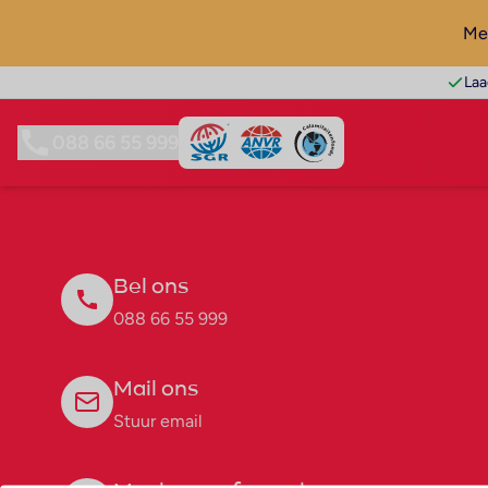
Mel
Laa
088 66 55 999
Bel ons
088 66 55 999
Mail ons
Stuur email