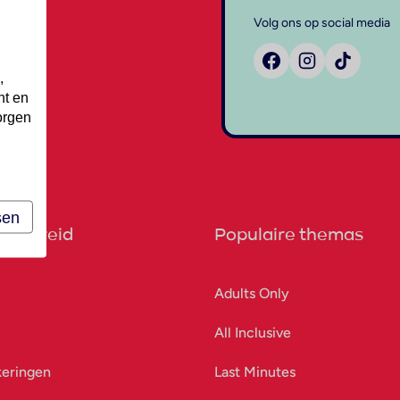
Volg ons op social media
,
nt en
orgen
sen
orbereid
Populaire themas
Adults Only
All Inclusive
keringen
Last Minutes