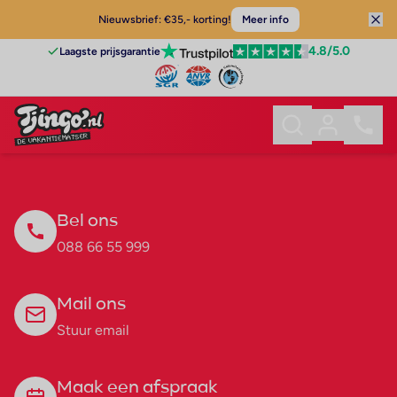
Nieuwsbrief: €35,- korting!
Meer info
4.8
/5.0
Laagste prijsgarantie
Bel ons
088 66 55 999
Mail ons
Stuur email
Maak een afspraak