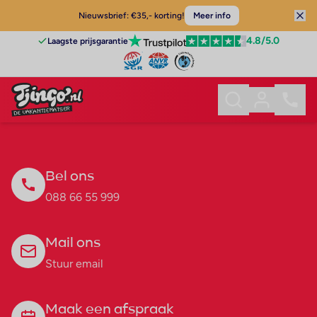
Nieuwsbrief: €35,- korting!
Meer info
4.8
/5.0
Laagste prijsgarantie
Bel ons
088 66 55 999
Mail ons
Stuur email
Maak een afspraak