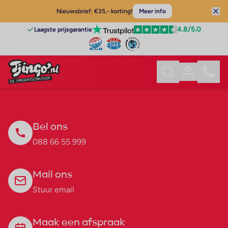
Nieuwsbrief: €35,- korting!
Meer info
4.8
/5.0
Laagste prijsgarantie
Bel ons
088 66 55 999
Mail ons
Stuur email
Maak een afspraak