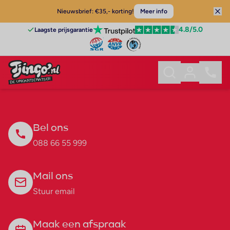
Nieuwsbrief: €35,- korting!
Meer info
4.8
/5.0
Laagste prijsgarantie
Bel ons
088 66 55 999
Mail ons
Stuur email
Maak een afspraak