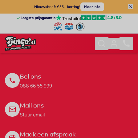
Nieuwsbrief: €35,- korting!
Meer info
4.8
/5.0
Laagste prijsgarantie
Bel ons
088 66 55 999
Mail ons
Stuur email
Maak een afspraak