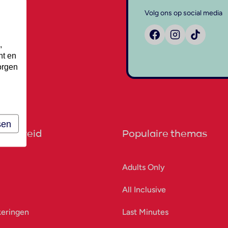
Volg ons op social media
,
nt en
orgen
sen
orbereid
Populaire themas
Adults Only
All Inclusive
keringen
Last Minutes