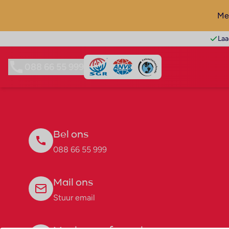
Mel
Laa
088 66 55 999
Bel ons
088 66 55 999
Mail ons
Stuur email