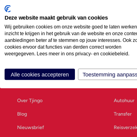
Maak een afspraak
Eenvoudig wanneer het uitkomt
Deze website maakt gebruik van cookies
Wij gebruiken cookies om onze website goed te laten werken
Offerte aanvragen
inzicht te krijgen in het gebruik van de website en onze conte
Vraag offerte aan
aanbiedingen beter af te stemmen op jouw interesses. Ook z
cookies ervoor dat functies van derden correct worden
weergegeven. Lees meer in ons privacy- en cookiebeleid.
Alle cookies accepteren
Toestemming aanpas
Ons bedrijf
Goed vo
Over Tjingo
Autohuur
Blog
Transfer
Nieuwsbrief
Reisverze