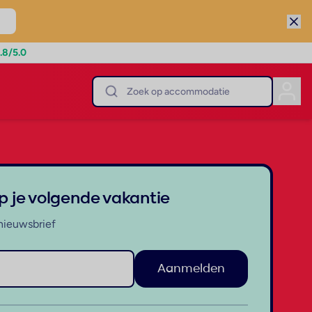
.8
/5.0
op je volgende vakantie
nieuwsbrief
Aanmelden