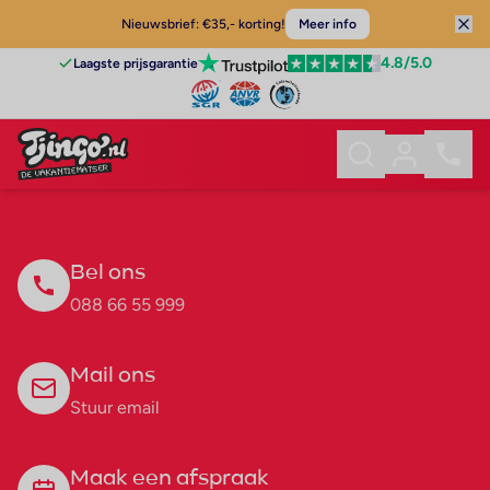
Nieuwsbrief: €35,- korting!
Meer info
4.8
/5.0
Laagste prijsgarantie
Bel ons
088 66 55 999
Mail ons
Stuur email
Maak een afspraak