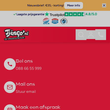
Nieuwsbrief: €35,- korting!
Meer info
4.8
/5.0
Laagste prijsgarantie
Bel ons
088 66 55 999
Mail ons
Stuur email
Maak een afspraak