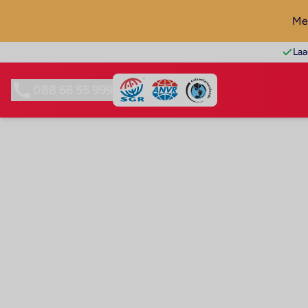
Mel
Laa
088 66 55 999