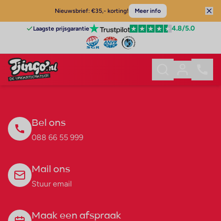
Nieuwsbrief: €35,- korting!
Meer info
4.8
/5.0
Laagste prijsgarantie
Bel ons
088 66 55 999
Mail ons
Stuur email
Maak een afspraak